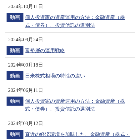
2024年10月11日
お客さま本位の業務運営に関する取組方針
動画
個人投資家の資産運用の方法：金融資産（株
金融商品取引法に基づく表示
式・債券）、投資信託の選別法
勧誘方針
2024年09月24日
個人情報取り扱い
動画
富裕層の運用戦略
反社会的勢力との関係遮断のための基本方針
2024年09月18日
動画
日米株式相場の特性の違い
2024年06月11日
動画
個人投資家の資産運用の方法：金融資産（株
式・債券）、投資信託の選別法
2024年03月12日
動画
直近の経済環境を加味した、金融資産（株式・