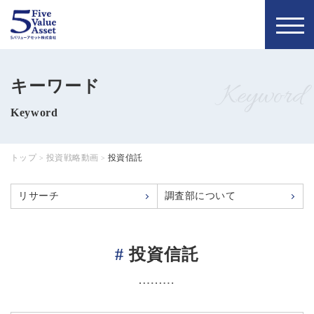
トップページ
お知らせ
キーワード
Keyword
私たちの理念
5バリュー通信
Keyword
当社について
コラム
トップ
投資戦略動画
投資信託
>
>
会社概要
お問い合わせ
リサーチ
調査部について
代表について
無料個別相談
メンバー
#
投資信託
お申し込み
採用情報