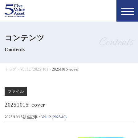
トップページ
お知らせ
コンテンツ
Contents
私たちの理念
5バリュー通信
Contents
当社について
コラム
トップ
Vol.12 (2025-10)
20251015_cover
>
>
会社概要
お問い合わせ
ファイル
代表について
無料個別相談
20251015_cover
メンバー
お申し込み
2025/10/15
該当記事：
Vol.12 (2025-10)
採用情報