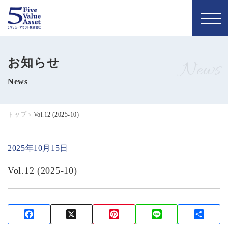
トップページ
お知らせ
お知らせ
News
私たちの理念
5バリュー通信
News
当社について
コラム
トップ
Vol.12 (2025-10)
>
会社概要
お問い合わせ
2025年10月15日
代表について
無料個別相談
Vol.12 (2025-10)
メンバー
お申し込み
採用情報
Facebook
X
Pinterest
Line
共