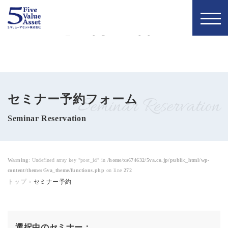
Warning
: Undefined array key "title" in
/home/xs674632/5va.co.jp/public_html/wp-
トップページ
お知らせ
content/themes/5va_theme/page-reserve.php
on line
3
私たちの理念
5バリュー通信
セミナー予約フォーム
当社について
コラム
Seminar Reservation
Seminar Reservation
会社概要
お問い合わせ
代表について
Warning
: Undefined array key "post_id" in
/home/xs674632/5va.co.jp/public_html/wp-
無料個別相談
content/themes/5va_theme/functions.php
on line
272
メンバー
トップ
セミナー予約
お申し込み
>
採用情報
選択中のセミナー：