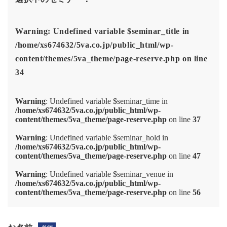
お客さま本位の業務運営に関する取組方針
Warning
: Undefined variable $seminar_title in
金融商品取引法に基づく表示
/home/xs674632/5va.co.jp/public_html/wp-
勧誘方針
content/themes/5va_theme/page-reserve.php
on line
個人情報取り扱い
34
反社会的勢力との関係遮断のための基本方針
Warning
: Undefined variable $seminar_time in
/home/xs674632/5va.co.jp/public_html/wp-
content/themes/5va_theme/page-reserve.php
on line
37
Warning
: Undefined variable $seminar_hold in
/home/xs674632/5va.co.jp/public_html/wp-
content/themes/5va_theme/page-reserve.php
on line
47
Warning
: Undefined variable $seminar_venue in
/home/xs674632/5va.co.jp/public_html/wp-
content/themes/5va_theme/page-reserve.php
on line
56