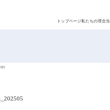
トップページ
トップページ
私たちの理念
当
私たちの理念
当社について
会社概要
2505
代表について
メンバー
採用情報
n_202505
お客さま本位の業務