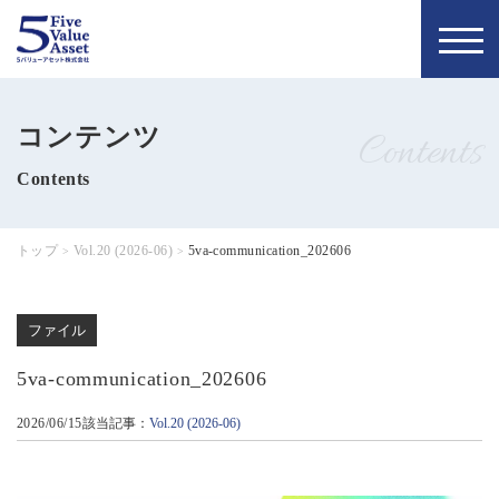
トップページ
お知らせ
コンテンツ
Contents
私たちの理念
5バリュー通信
Contents
当社について
コラム
トップ
Vol.20 (2026-06)
5va-communication_202606
>
>
会社概要
お問い合わせ
ファイル
代表について
無料個別相談
5va-communication_202606
メンバー
お申し込み
2026/06/15
該当記事：
Vol.20 (2026-06)
採用情報