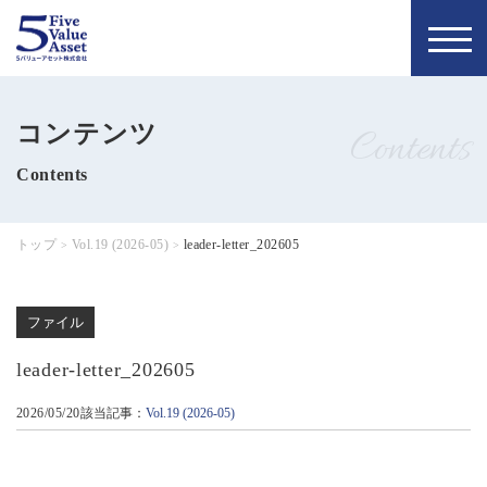
トップページ
お知らせ
コンテンツ
Contents
私たちの理念
5バリュー通信
Contents
当社について
コラム
トップ
Vol.19 (2026-05)
leader-letter_202605
>
>
会社概要
お問い合わせ
ファイル
代表について
無料個別相談
leader-letter_202605
メンバー
お申し込み
2026/05/20
該当記事：
Vol.19 (2026-05)
採用情報