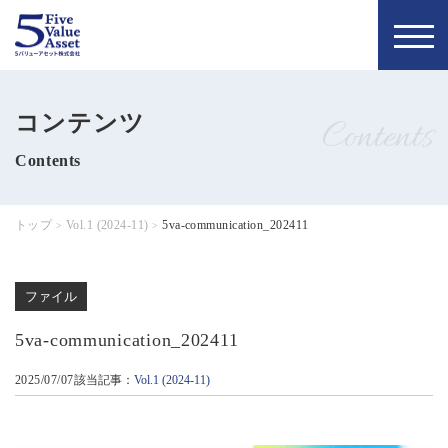
トップページ
お知らせ
コンテンツ
Contents
私たちの理念
5バリュー通信
Contents
当社について
コラム
トップ
Vol.1 (2024-11)
5va-communication_202411
>
>
会社概要
お問い合わせ
ファイル
代表について
無料個別相談
5va-communication_202411
メンバー
お申し込み
2025/07/07
該当記事：
Vol.1 (2024-11)
採用情報