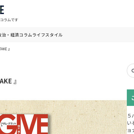
コラムです
政治・経済
コラム
ライフスタイル
AKE 』
S
f
AKE 』
５
い
ョ