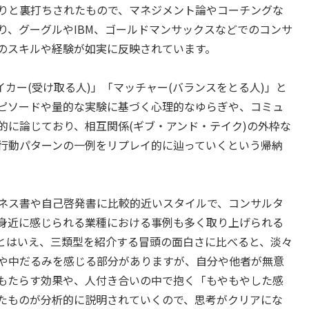
りと裏打ちされたもので、マネジメント論やコーチングな
り、グーグルやIBM、ゴールドマンサックスなどでのコンサ
のスキルや経験が如実に反映されています。
イカー(受け取る人)」「マッチャー(バランスをとる人)」と
ピソードや量的な実験に基づく心理的なゆらぎや、コミュ
的に論じており、相互関係(ギブ・アンド・テイク)の外枠な
行動パターンの一例をリプレイ的に辿っていくという帰納
ネス書や自己啓発書に比較的近いスタイルで、コンサルタ
身近に感じられる業種における事例も多く取り上げられる
とはいえ、三類型を紹介する冒頭の面白さに比べると、淡々
や中だるみを感じる部分がありますが、自分や他者が無意
もたらす効果や、人付き合いの中で抱く「もやもやした感
たものが分析的に説明されていくので、思考がクリアにな