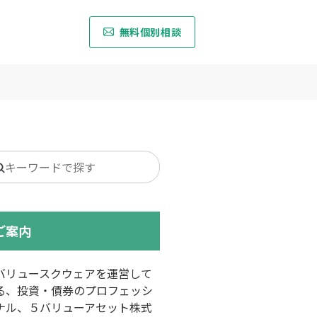
無料個別相談
earch
or:
ご案内
バリュースクウェアを運営して
る、投資・債券のプロフェッシ
ナル、５バリューアセット株式