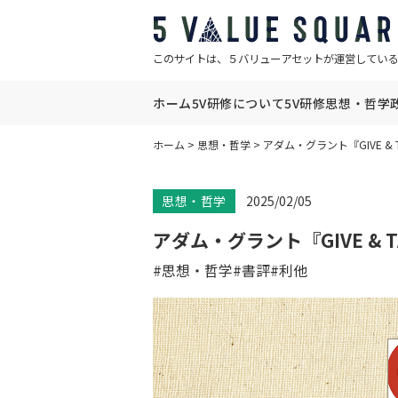
このサイトは、５バリューアセットが運営している
ホーム
5V研修について
5V研修
思想・哲学
ホーム
>
思想・哲学
>
アダム・グラント『GIVE & T
思想・哲学
2025/02/05
アダム・グラント『GIVE & T
#思想・哲学
#書評
#利他