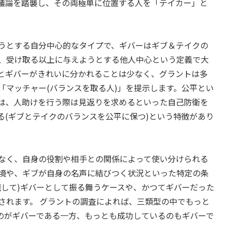
議論を踏襲し、その両極単に位置する人を「テイカー」と
うとする自分中心的なタイプで、ギバーはギブ＆テイクの
、受け取る以上に与えようとする他人中心という定義で大
とギバーがきれいに分かれることは少なく、グラントは多
「マッチャー(バランスを取る人)」を提示します。公平とい
は、人助けを行う際は見返りを求めるといった自己防衛を
る(ギブとテイクのバランスを公平に保つ)という特徴があり
なく、自身の役割や相手との関係によって使い分けられる
境や、ギブが自身の名声に結びつく状況といった特定の条
識して)ギバーとして振る舞うケースや、かつてギバーだった
されます。 グラントの調査によれば、三類型の中でもっと
)のがギバーである一方、もっとも成功しているのもギバーで